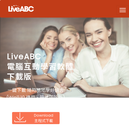
LiveABC
電腦互動學習軟體
下載版
一鍵下載 隨時隨地學好語言
(Win11,10 適用、簡體版除外)
Download
主程式下載